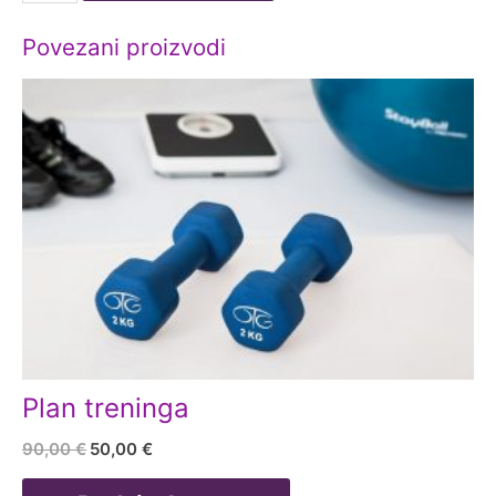
za
zdrav
Povezani proizvodi
život
količina
Plan treninga
Originalna
Trenutna
90,00
€
50,00
€
cena
cena
je
je: