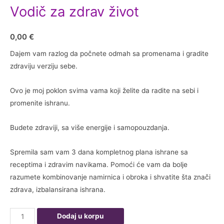
Vodič za zdrav život
0,00
€
Dajem vam razlog da počnete odmah sa promenama i gradite
zdraviju verziju sebe.
Ovo je moj poklon svima vama koji želite da radite na sebi i
promenite ishranu.
Budete zdraviji, sa više energije i samopouzdanja.
Spremila sam vam 3 dana kompletnog plana ishrane sa
receptima i zdravim navikama. Pomoći će vam da bolje
razumete kombinovanje namirnica i obroka i shvatite šta znači
zdrava, izbalansirana ishrana.
Vodič
Dodaj u korpu