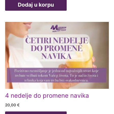
Dodaj u korpu
bila:
100,00 €.
170,00 €.
4 nedelje do promene navika
20,00
€