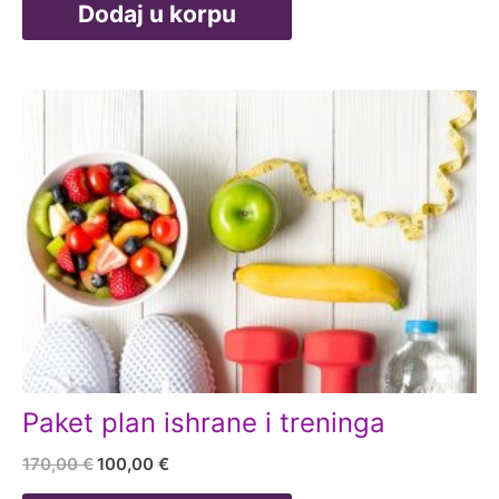
Dodaj u korpu
bila:
99,00 €.
150,00 €.
Paket plan ishrane i treninga
Originalna
Trenutna
170,00
€
100,00
€
cena
cena
je
je: