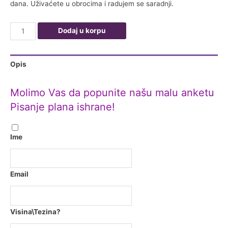
dana. Uživaćete u obrocima i radujem se saradnji.
Individualni
Dodaj u korpu
plan
ishrane
Opis
količina
Molimo Vas da popunite našu malu anketu
Pisanje plana ishrane!
Ime
Email
Visina\Tezina?