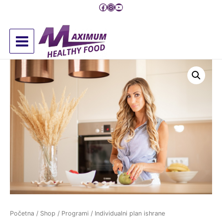
Pređi
Facebook
Instagram
YouTube
na
sadržaj
Main
Menu
Početna
/
Shop
/
Programi
/ Individualni plan ishrane