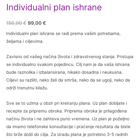
Individualni plan ishrane
Originalna
Trenutna
150,00
€
99,00
€
cena
cena
Individualni plan ishrane se radi prema vašim potrebama,
željama i ciljevima.
je
je:
bila:
99,00 €.
Zavisno od vašeg načina života i zdravstvenog stanja. Pristupa
se individualno svakom pojedincu. Cilj nam je da vaša ishrana
150,00 €.
bude raznolika i izbalansirana, nikako dosadna i neukusna.
Ciljevi su razliiti, neko želi da smrša, neko da se ugoji, neko da
održi trenutnu kilažu.
Sve se to uzima u obzir pri kreiranju plana. Uz plan dobijate i
recepte za pripremu obroka. Priprema obroka je prilagođena
načinu života i ne zahteva puno vremena. Uz plan je poželjno
da imamo telefonske konsultacije i praćenje rezultata da biste
što brže došli do cilja. Za izradu plana je potrebno 3-5 radnih