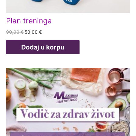
Plan treninga
Originalna
Trenutna
90,00
€
50,00
€
cena
cena
je
je:
Dodaj u korpu
bila:
50,00 €.
90,00 €.