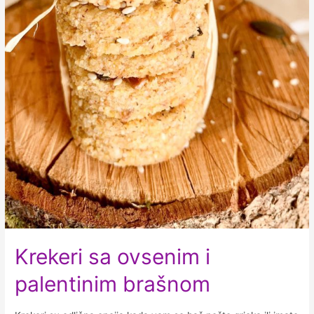
Krekeri sa ovsenim i
palentinim brašnom