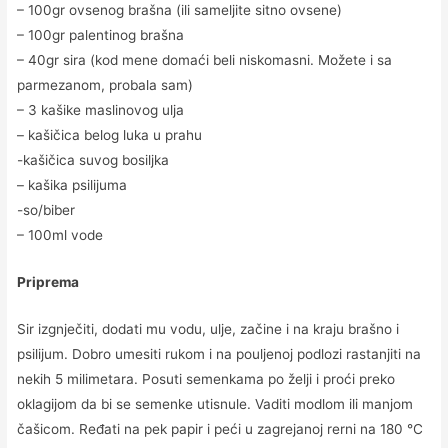
– 100gr ovsenog brašna (ili sameljite sitno ovsene)
– 100gr palentinog brašna
– 40gr sira (kod mene domaći beli niskomasni. Možete i sa
parmezanom, probala sam)
– 3 kašike maslinovog ulja
– kašičica belog luka u prahu
-kašičica suvog bosiljka
– kašika psilijuma
-so/biber
– 100ml vode
Priprema
Sir izgnječiti, dodati mu vodu, ulje, začine i na kraju brašno i
psilijum. Dobro umesiti rukom i na pouljenoj podlozi rastanjiti na
nekih 5 milimetara. Posuti semenkama po želji i proći preko
oklagijom da bi se semenke utisnule. Vaditi modlom ili manjom
čašicom. Ređati na pek papir i peći u zagrejanoj rerni na 180 °C