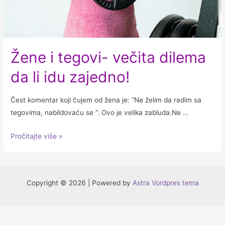
Žene i tegovi- večita dilema
da li idu zajedno!
Čest komentar koji čujem od žena je: ”Ne želim da radim sa
tegovima, nabildovaću se “. Ovo je velika zabluda.Ne …
Žene
Pročitajte više »
i
tegovi-
večita
Copyright © 2026 | Powered by
Astra Vordpres tema
dilema
da
li
idu