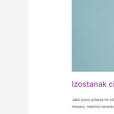
Izostanak ci
Jako puno pitanja mi st
meseci, nekima neredo