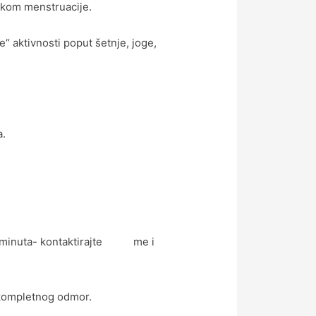
ankom menstruacije.
e“ aktivnosti poput šetnje, joge,
a.
o 45 minuta- kontaktirajte me i
i kompletnog odmor.