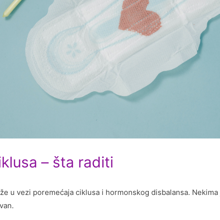
klusa – šta raditi
iže u vezi poremećaja ciklusa i hormonskog disbalansa. Nekima 
van.