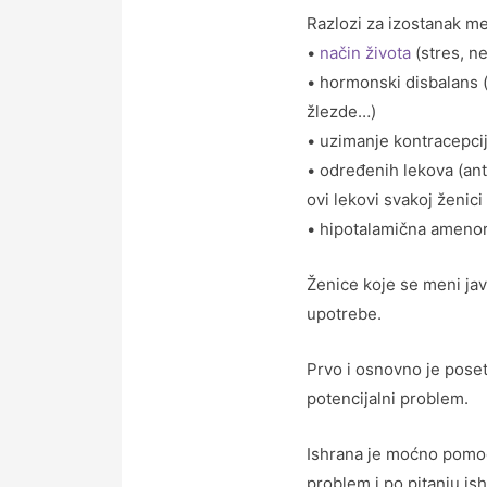
Razlozi za izostanak me
•
način života
(stres, ne
• hormonski disbalans (
žlezde…)
• uzimanje kontracepci
• određenih lekova (anti
ovi lekovi svakoj ženici
• hipotalamična ameno
Ženice koje se meni jav
upotrebe.
Prvo i osnovno je poset
potencijalni problem.
Ishrana je moćno pomoćn
problem i po pitanju is