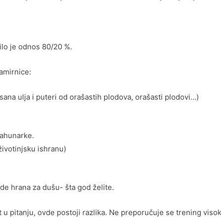
ilo je odnos 80/20 %.
amirnice:
sana ulja i puteri od orašastih plodova, orašasti plodovi…)
mahunarke.
 životinjsku ishranu)
de hrana za dušu- šta god želite.
t u pitanju, ovde postoji razlika. Ne preporučuje se trening viso