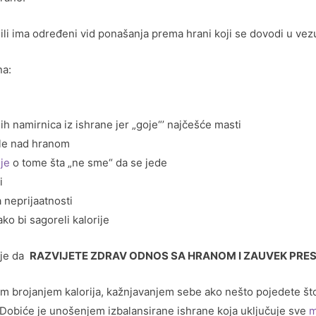
o ili ima određeni vid ponašanja prema hrani koji se dovodi u ve
na:
ih namirnica iz ishrane jer „goje“’ najčešće masti
ole nad hranom
je
o tome šta „ne sme“ da se jede
i
 neprijaatnosti
ko bi sagoreli kalorije
 je da
RAZVIJETE ZDRAV ODNOS SA HRANOM I ZAUVEK PRES
 brojanjem kalorija, kažnjavanjem sebe ako nešto pojedete što n
 Dobiće je unošenjem izbalansirane ishrane koja uključuje sve
m