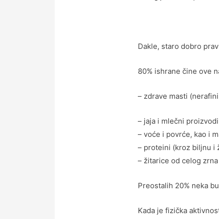
Dakle, staro dobro prav
80% ishrane čine ove n
– zdrave masti (nerafini
– jaja i mlečni proizvodi
– voće i povrće, kao i 
– proteini (kroz biljnu i
– žitarice od celog zrna
Preostalih 20% neka bu
Kada je fizička aktivnos