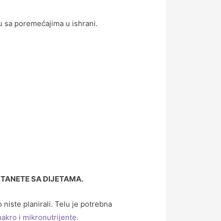
zu sa poremećajima u ishrani.
TANETE SA DIJETAMA.
iste planirali. Telu je potrebna
akro i mikronutrijente.