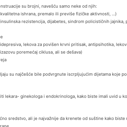
nstruacije su brojni, navešću samo neke od njih:
kvalitetna ishrana, premalo ili previše fizičke aktivnosti, …)
insulinska rezistencija, dijabetes, sindrom policističnih jajnika
je
depresiva, lekova za povišen krvni pritisak, antipsihotika, lekova 
 izazovu poremećaj ciklusa, ali se dešava)
reja
ljaju su najčešće bile podvrgnute iscrpljujućim dijetama koje p
iti lekara- ginekologa i endokrinologa, kako biste imali uvid u k
o sredstvo, ali je najvažnije da krenete od suštine kako biste na
hrane.