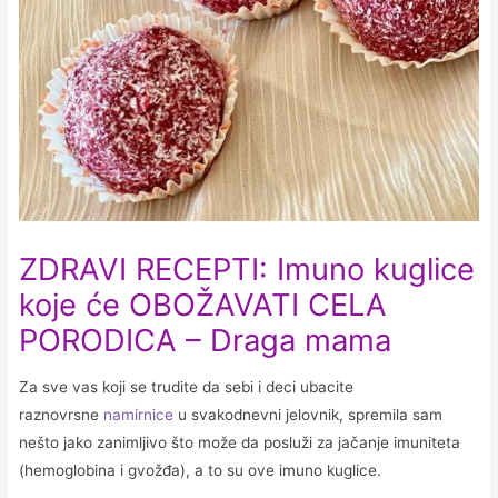
ZDRAVI RECEPTI: Imuno kuglice
koje će OBOŽAVATI CELA
PORODICA – Draga mama
Za sve vas koji se trudite da sebi i deci ubacite
raznovrsne
namirnice
u svakodnevni jelovnik, spremila sam
nešto jako zanimljivo što može da posluži za jačanje imuniteta
(hemoglobina i gvožđa), a to su ove imuno kuglice.