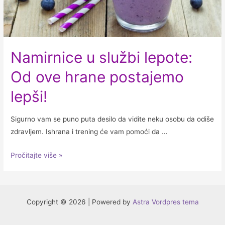
Namirnice u službi lepote:
Od ove hrane postajemo
lepši!
Sigurno vam se puno puta desilo da vidite neku osobu da odiše
zdravljem. Ishrana i trening će vam pomoći da …
Namirnice
Pročitajte više »
u
službi
lepote:
Copyright © 2026 | Powered by
Astra Vordpres tema
Od
ove