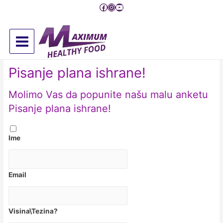
Pređi
Facebook
Instagram
YouTube
na
sadržaj
Main
Menu
Pisanje plana ishrane!
Molimo Vas da popunite našu malu anketu
Pisanje plana ishrane!
Ime
Email
Visina\Tezina?