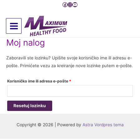
Pređi
Facebook
Instagram
YouTube
na
sadržaj
Main
Moj nalog
Menu
Zaboravili ste lozinku? Upišite svoje korisničko ime ili adresu e-
pošte. Primićete vezu za kreiranje nove lozinke putem e-pošte.
Obavezno
Korisničko ime ili adresa e-pošte
*
Resetuj lozinku
Copyright © 2026 | Powered by
Astra Vordpres tema